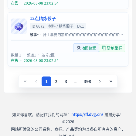
在售 · 2026-08-08 23:02:54
12点精炼骰子
ID 6672
材料 / 精炼骰子
Lv.1
故事语你
骑士套要的加矿矿矿矿矿矿矿矿矿矿矿矿矿矿矿矿矿++++
复制坐标
地图位置
数量 1
· 频道1
· 达肯2区
在售 · 2026-08-08 23:02:54
1
2
3
...
398
如果你喜欢，请记住我们的网址：
https://ff.dvg.cn/
谢谢分享！
©2026
网站所涉及的公司名称、商标、产品等均为其各自所有者的资产，